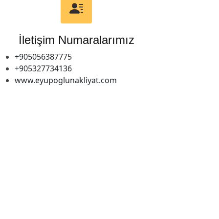
İletişim Numaralarımız
+905056387775
+905327734136
www.eyupoglunakliyat.com