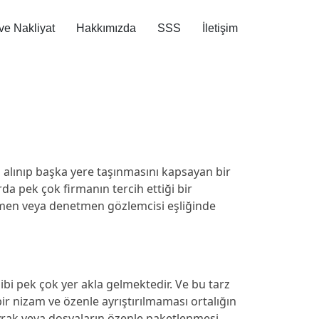
e Nakliyat
Hakkımızda
SSS
İletişim
n alınıp başka yere taşınmasını kapsayan bir
rda pek çok firmanın tercih ettiği bir
tmen veya denetmen gözlemcisi eşliğinde
ibi pek çok yer akla gelmektedir. Ve bu tarz
ir nizam ve özenle ayrıştırılmaması ortalığın
vrak veya dosyaların özenle paketlenmesi,