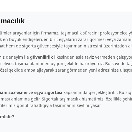
ımacılık
mler arayanlar için firmamız, taşımacılık sürecini profesyonelce yö
ek en büyük endişelerden biri, eşyaların zarar görmesi veya zamanı
at hem de sigorta güvencesiyle taşınmanın stresini üzerinizden al
imiz deneyim ile
güvenilirlik
ilkesinden asla taviz vermeden çalışıyo
nceliyor, taşıma planını en uygun şekilde hazırlıyoruz. Bu sayede t
özel şekilde ambalajlayarak zarar görmeden yeni adresinize ulaştır
esmi sözleşme
ve
eşya sigortası
kapsamında gerçekleştirilir. Bu sig
ası anlamına gelir. Sigortalı taşımacılık hizmetimiz, özellikle şehi
lerimiz gönül rahatlığıyla taşınmanın keyfini yaşar.
mlidir?