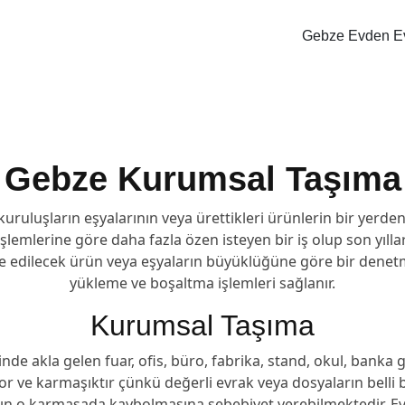
Gebze Evden Ev
Gebze
Kurumsal Taşıma
kuruluşların eşyalarının veya ürettikleri ürünlerin bir yerde
şlemlerine göre daha fazla özen isteyen bir iş olup son yılla
ye edilecek ürün veya eşyaların büyüklüğüne göre bir dene
yükleme ve boşaltma işlemleri sağlanır.
Kurumsal Taşıma
de akla gelen fuar, ofis, büro, fabrika, stand, okul, banka g
r ve karmaşıktır çünkü değerli evrak veya dosyaların belli b
rın o karmaşada kaybolmasına sebebiyet verebilmektedir. E